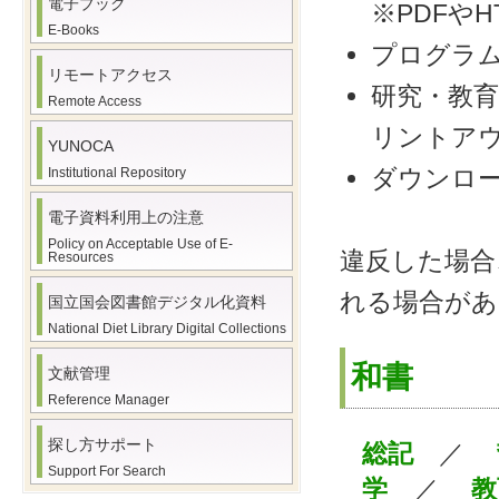
電子ブック
※PDFや
E-Books
プログラ
リモートアクセス
研究・教
Remote Access
リントア
YUNOCA
ダウンロ
Institutional Repository
電子資料利用上の注意
Policy on Acceptable Use of E-
違反した場合
Resources
れる場合があ
国立国会図書館デジタル化資料
National Diet Library Digital Collections
和書
文献管理
Reference Manager
探し方サポート
総記
／
Support For Search
学
／
教