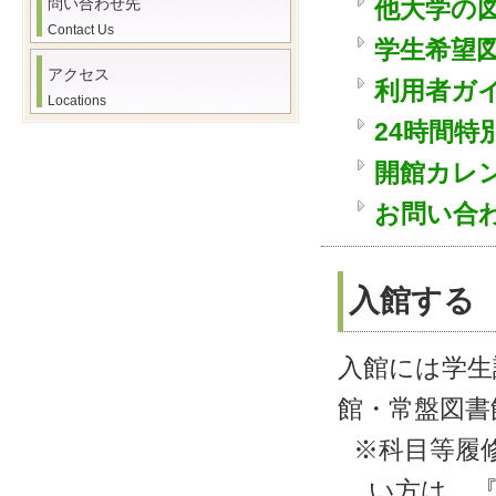
問い合わせ先
他大学の
Contact Us
学生希望
アクセス
利用者ガ
Locations
24時間
開館カレ
お問い合
入館する
入館には学生
館・常盤図書
※科目等履
い方は、