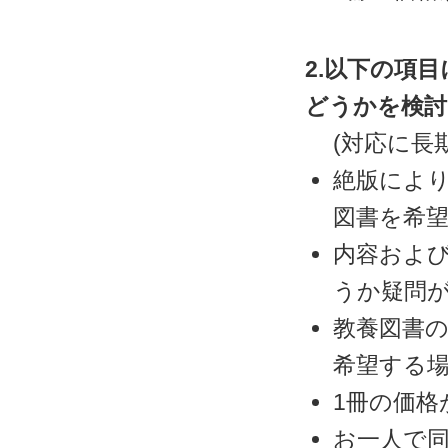
2.以下の項
どうかを検討
(対応に長
絶版によ
図書を希
内容およ
うか疑問
教養図書
希望する
1冊の価格
お一人で同