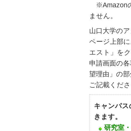
※Amazon
ません。
山口大学のア
ページ上部にあ
エスト」を
申請画面の各
望理由」の部
ご記載くださ
キャンパス
きます。
研究室