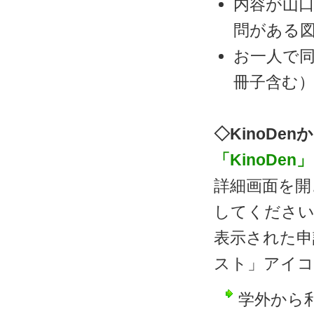
内容が山
問がある
お一人で同
冊子含む
◇KinoDe
「KinoDen」
詳細画面を開
してくださ
表示された申
スト」アイコ
学外から