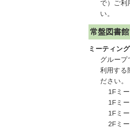
で）ご利
い。
常盤図書館
ミーティング
グループ
利用する
ださい。
1Fミ
1Fミ
1Fミ
2Fミ