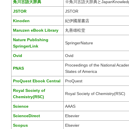
角川古語大辞典
※角川古語大辞典とJapanKnowl
JSTOR
JSTOR
Kinoden
紀伊國屋書店
Maruzen eBook Library
丸善雄松堂
Nature Publishing
SpringerNature
SpringerLink
Ovid
Ovid
Proceedings of the National Acade
PNAS
States of America
ProQuest Ebook Central
ProQuest
Royal Society of
Royal Society of Chemistry(RSC)
Chemistry(RSC)
Science
AAAS
ScienceDirect
Elsevier
Scopus
Elsevier