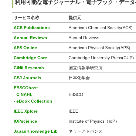
利用可能な電子ジャーナル・電子ブック・データ
サービス名称
提供元
ACS Publications
American Chemical Society(ACS)
Annual Reviews
Annual Reviews
APS Online
American Physical Society(APS)
Cambridge Core
Cambridge University Press(CUP)
CiNii Research
国立情報学研究所
CSJ Journals
日本化学会
EBSCOhost
- CINAHL
EBSCO
- eBook Collection
IEEE Xplore
IEEE
IOPscience
Institute of Physics（IoP）
JapanKnowledge Lib
ネットアドバンス