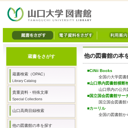
他の図書館の本
蔵書をさがす
■CiNii Books
蔵書検索（OPAC）
全国の大学図書
Library Catalog
■山口県内図書館横断
山口県内の公共
貴重資料・特殊文庫
■国立国会図書館サー
Special Collections
国立国会図書館
■カーリル
山口高商目録検索
全国の図書館か
他の図書館の本を探す