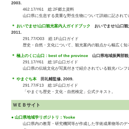
2003.
462.17/Y61 総:2F郷土資料
山口県に生息する貴重な野生生物について詳細に記されて
＊ おいでませ!山口観光案内人ガイドブック
おいでませ!山口観
2011.
291.77/O03 総:1F山口ガイド
歴史・自然・文化について、観光案内の観点から幅広く知
＊ 極上のくに山口 : best of the province
山口県地域振興部観光交
291.17/Y61 総:1F山口ガイド
山口県の伝統文化が写真付きで紹介されている観光パンフ
＊ やまぐち本
田礼輔監修, 2009.
291.77/F13 総:1F山口ガイド
「やまぐち歴史・文化・自然検定」公式テキスト。
ＷＥＢサイト
● 山口県地域学リポジトリ：Yooke
山口県内の教育・研究機関等が作成した学術成果物等のデ