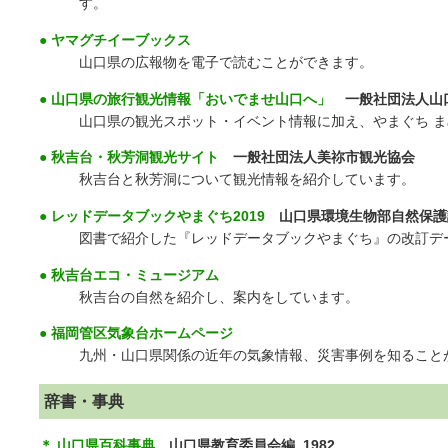
す。
● ヤマグチイーブックス
山口県の広報物を電子で読むことができます。
● 山口県の旅行観光情報「おいでませ山口へ」
一般社団法人山
山口県の観光スポット・イベント情報に加え、やまぐち 
● 秋吉台・秋芳洞観光サイト
一般社団法人美祢市観光協会
秋吉台と秋芳洞について観光情報を紹介しています。
● レッドデータブックやまぐち2019
山口県環境生物部自然保護
図書で紹介した『レッドデータブックやまぐち』の改訂デ
● 秋吉台エコ・ミュージアム
秋吉台の自然を紹介し、案内をしています。
● 福岡管区気象台ホームページ
九州・山口県関係の近年の気象情報、災害事例を知ること
辞書・事典
＊ 山口県百科事典
山口県教育委員会編, 1982.