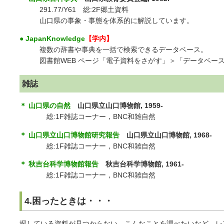
291.77/Y61 総:2F郷土資料
山口県の事象・事態を体系的に解説しています。
● JapanKnowledge
【学内】
複数の辞書や事典を一括で検索できるデータベース。
図書館WEB ページ「電子資料をさがす」＞「データベー
雑誌
＊ 山口県の自然
山口県立山口博物館, 1959-
総:1F雑誌コーナー，BNC和雑自然
＊ 山口県立山口博物館研究報告
山口県立山口博物館, 1968-
総:1F雑誌コーナー，BNC和雑自然
＊ 秋吉台科学博物館報告
秋吉台科学博物館, 1961-
総:1F雑誌コーナー，BNC和雑自然
4.困ったときは・・・
探している資料が見つからない、こんなことを調べたいなど、レ