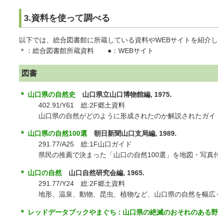
3.資料を使って調べる
以下では、総合図書館に所蔵している資料やWEBサイトを紹介
＊：総合図書館所蔵資料 ●：WEBサイト
図書
＊ 山口県の自然史
山口県立山口博物館編, 1975.
402.91/Y61 総:2F郷土資料
山口県の自然がどのように形成されたのか解説されたガイ
＊ 山口県の自然100選
朝日新聞山口支局編, 1989.
291.77/A25 総:1F山口ガイド
県民の推薦で決まった「山口の自然100選」を地図・写真
＊ 山口の自然
山口自然研究会編, 1965.
291.77/Y24 総:2F郷土資料
地形、温泉、動物、昆虫、植物など、山口県の自然を幅広
＊ レッドデータブックやまぐち : 山口県の絶滅のおそれのある