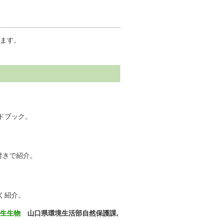
します。
ドブック。
付きで紹介。
く紹介。
野生生物
山口県環境生活部自然保護課,