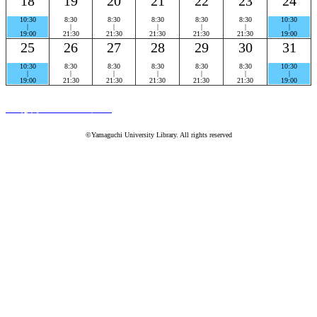
18
19
20
21
22
23
24
10:30
8:30
8:30
8:30
8:30
8:30
10:30
|
|
|
|
|
|
|
19:00
21:30
21:30
21:30
21:30
21:30
19:00
25
26
27
28
29
30
31
10:30
8:30
8:30
8:30
8:30
8:30
10:30
|
|
|
|
|
|
|
19:00
21:30
21:30
21:30
21:30
21:30
19:00
PC版ホームページへ
©Yamaguchi University Library. All rights reserved