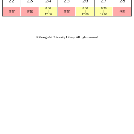
22
23
24
25
26
27
28
8:30
8:30
8:30
休館
休館
|
休館
|
|
休館
17:00
17:00
17:00
PC版ホームページへ
©Yamaguchi University Library. All rights reserved