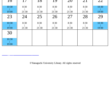
16
17
18
19
20
21
22
10:30
8:30
8:30
8:30
8:30
8:30
10:30
|
|
|
|
|
|
|
19:00
21:30
21:30
21:30
21:30
21:30
19:00
23
24
25
26
27
28
29
10:30
8:30
8:30
8:30
8:30
8:30
10:30
|
|
|
|
|
|
|
19:00
21:30
21:30
21:30
21:30
21:30
19:00
30
10:30
|
19:00
PC版ホームページへ
©Yamaguchi University Library. All rights reserved