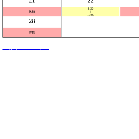
21
22
8:30
休館
|
17:00
28
休館
PC版ホームページへ