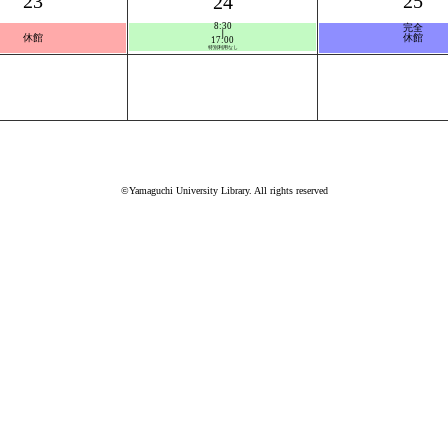
23
25
24
8:30
完全
❘
休館
休館
17:00
特別利用なし
©Yamaguchi University Library. All rights reserved