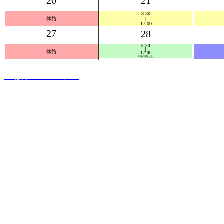
20
21
8:30
休館
|
17:00
27
28
8:30
❘
休館
17:00
特別利用なし
PC版ホームページへ