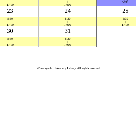
|
|
休館
17:00
17:00
23
24
25
8:30
8:30
8:30
|
|
|
17:00
17:00
17:00
30
31
8:30
8:30
|
|
17:00
17:00
©Yamaguchi University Library. All rights reserved